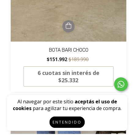
BOTA BARI CHOCO
$151.992
$189.990
6
cuotas sin interés de
$25.332
Al navegar por este sitio
aceptás el uso de
20
%
OFF
cookies
para agilizar tu experiencia de compra.
ENTENDIDO