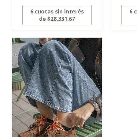
6
cuotas sin interés
6
c
de
$28.331,67