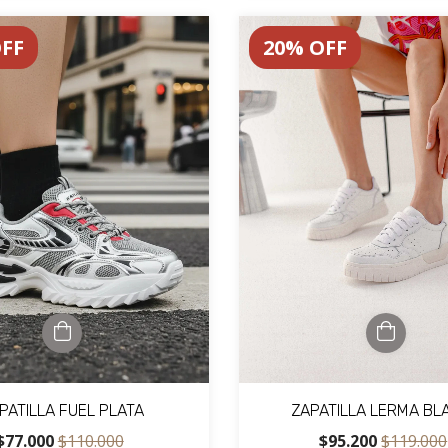
FF
20
%
OFF
PATILLA FUEL PLATA
ZAPATILLA LERMA BL
$77.000
$110.000
$95.200
$119.000