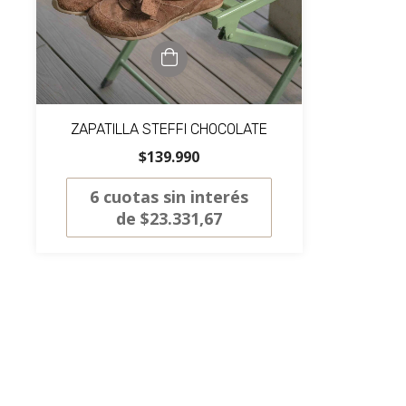
ZAPATILLA STEFFI CHOCOLATE
$139.990
6
cuotas sin interés
de
$23.331,67